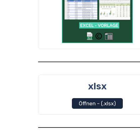
xlsx
Öffnen – (.xlsx)