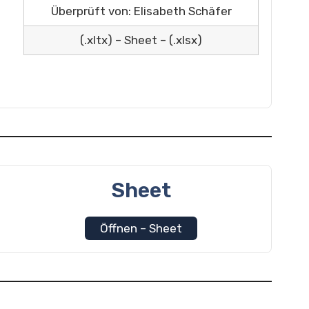
Überprüft von: Elisabeth Schäfer
(.xltx) – Sheet – (.xlsx)
Sheet
Öffnen – Sheet