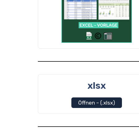
xlsx
Öffnen – (.xlsx)