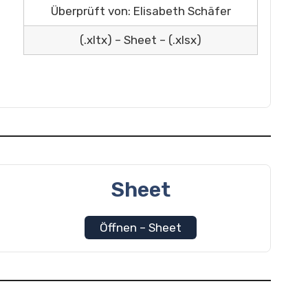
Überprüft von: Elisabeth Schäfer
(.xltx) – Sheet – (.xlsx)
Sheet
Öffnen – Sheet