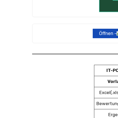
Öffnen –
IT-P
Vorl
Excel(.x
Bewertun
Erge