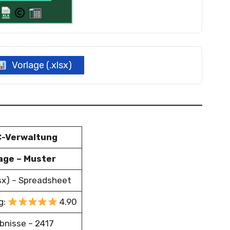
Vorlage (.xlsx)
C-Verwaltung
age – Muster
lsx) – Spreadsheet
g:
4.90
bnisse – 2417