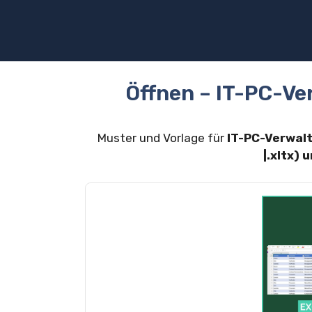
Zum
Inhalt
springen
Öffnen – IT-PC-Ve
Muster und Vorlage für
IT-PC-Verwal
|.xltx)