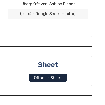
Überprüft von: Sabine Pieper
(.xlsx) – Google Sheet – (.xltx)
Sheet
Öffnen – Sheet