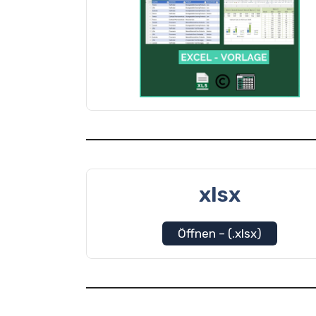
xlsx
Öffnen – (.xlsx)