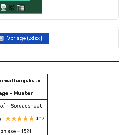
Vorlage (.xlsx)
erwaltungsliste
age – Muster
lsx) – Spreadsheet
g:
4.17
bnisse – 1521