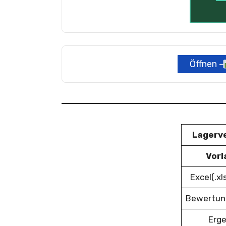
Öffnen –
Lagerv
Vorl
Excel(.x
Bewertun
Erge