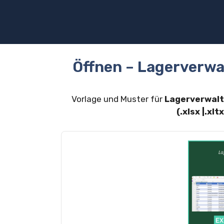
Zum
Inhalt
springen
Öffnen – Lagerverwa
Vorlage und Muster für
Lagerverwalt
(.xlsx |.xl