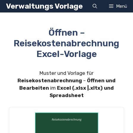
Zum
Verwaltungs Vorlage
Menü
Inhalt
springen
Öffnen –
Reisekostenabrechnung
Excel-Vorlage
Muster und Vorlage für
Reisekostenabrechnung
–
Öffnen und
Bearbeiten
im
Excel (.xlsx |.xltx) und
Spreadsheet