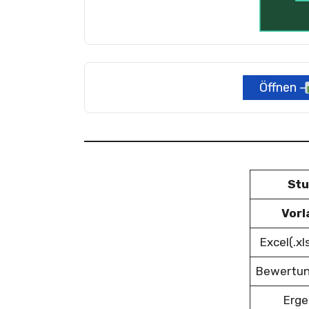
Öffnen –
Stu
Vorl
Excel(.x
Bewertu
Erge