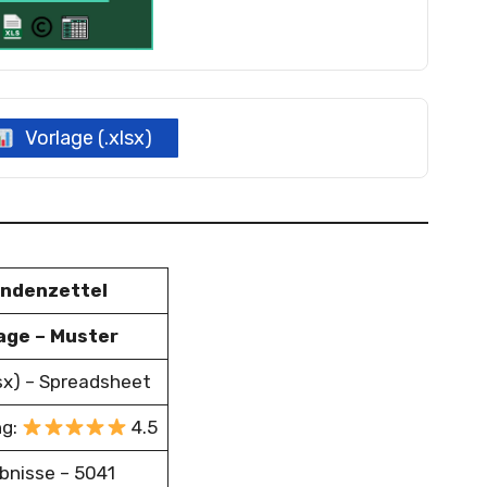
Vorlage (.xlsx)
ndenzettel
age – Muster
lsx) – Spreadsheet
ng:
4.5
bnisse – 5041